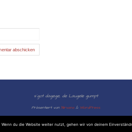
s´got dagege, de Laugele gumpt
Präsentiert von
Nirvana
&
WordPress.
 Wenn du die Website weiter nutzt, gehen wir von deinem Einverständn