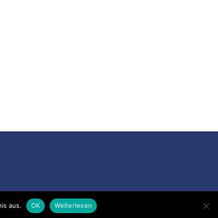
is aus.
OK
Weiterlesen