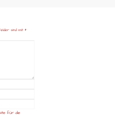
elder sind mit
*
ite für die