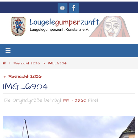
Zum
Inhalt
springen
Start
Fasnacht 2026
IMG_6904
« Fasnacht 2026
IMG_6904
Die Originalgröße beträgt
Pixel
1919 × 2560