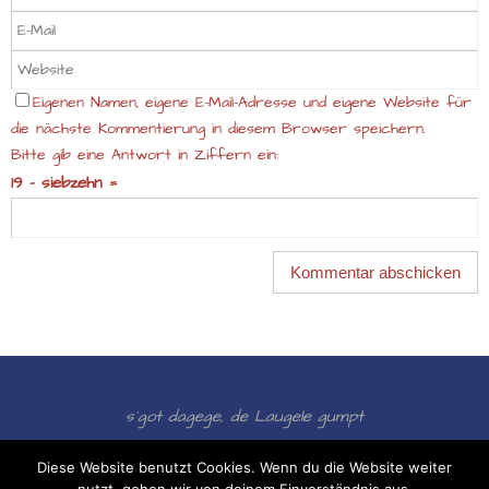
Eigenen Namen, eigene E-Mail-Adresse und eigene Website für
die nächste Kommentierung in diesem Browser speichern.
Bitte gib eine Antwort in Ziffern ein:
19 − siebzehn =
s´got dagege, de Laugele gumpt
Präsentiert von
Nirvana
&
WordPress.
Diese Website benutzt Cookies. Wenn du die Website weiter