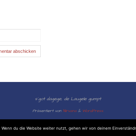
s´got dagege, de Laugele gumpt
Präsentiert von
Nirvana
&
WordPress.
 Wenn du die Website weiter nutzt, gehen wir von deinem Einverständn