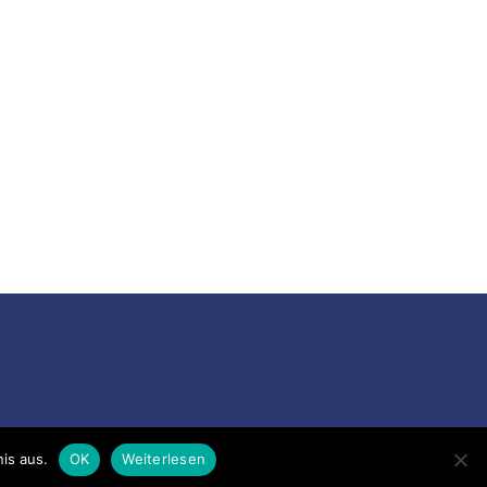
is aus.
OK
Weiterlesen