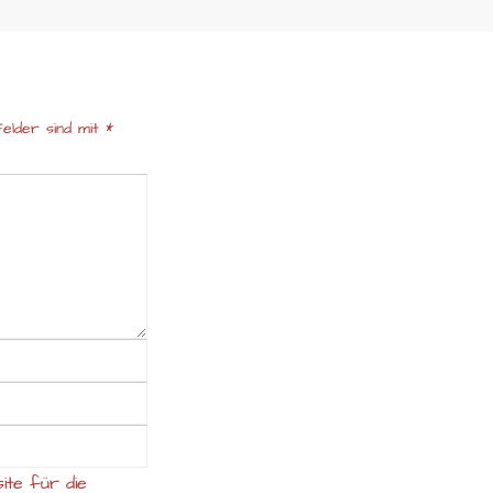
elder sind mit
*
ite für die