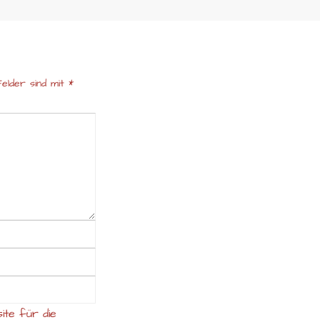
elder sind mit
*
ite für die