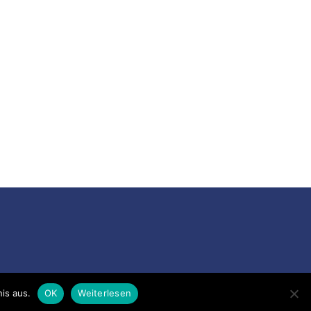
is aus.
OK
Weiterlesen