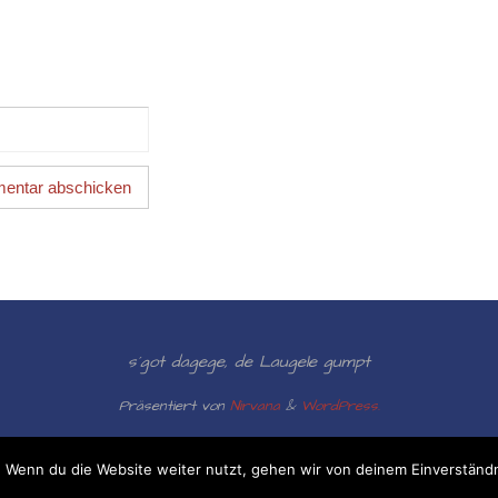
s´got dagege, de Laugele gumpt
Präsentiert von
Nirvana
&
WordPress.
 Wenn du die Website weiter nutzt, gehen wir von deinem Einverständn