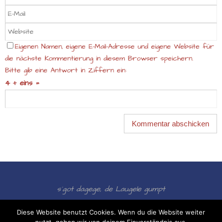
Eigenen Namen, eigene E-Mail-Adresse und eigene Website für
die nächste Kommentierung in diesem Browser speichern.
Bitte gib eine Antwort in Ziffern ein:
4 + eins =
s´got dagege, de Laugele gumpt
Präsentiert von
Nirvana
&
WordPress.
Diese Website benutzt Cookies. Wenn du die Website weiter