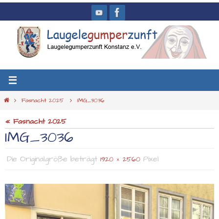
Zum
Inhalt
springen
Start
Fasnacht 2025
IMG_3036
« Fasnacht 2025
IMG_3036
Die Originalgröße beträgt
Pixel
1920 × 2560