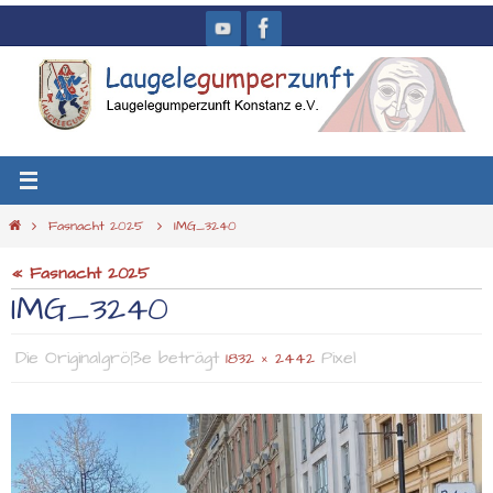
Zum
Inhalt
springen
Start
Fasnacht 2025
IMG_3240
« Fasnacht 2025
IMG_3240
Die Originalgröße beträgt
Pixel
1832 × 2442