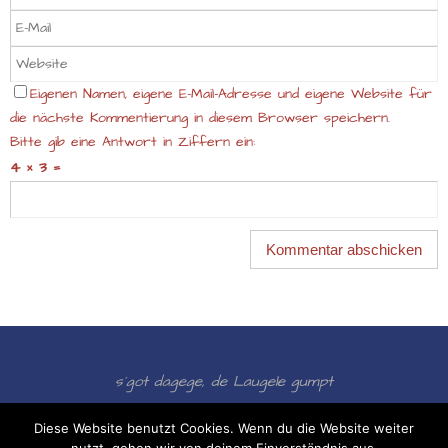
Eigenen Namen, eigene E-Mail-Adresse und eigene Website für
die nächste Kommentierung in diesem Browser speichern.
Bitte gib eine Antwort in Ziffern ein:
4 × 3 =
s´got dagege, de Laugele gumpt
Präsentiert von
Nirvana
&
WordPress.
Diese Website benutzt Cookies. Wenn du die Website weiter