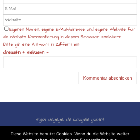
Eigenen Namen, eigene E-Mail-Adresse und eigene Website für
die nächste Kommentierung in diesem Browser speichern.
Bitte gib eine Antwort in Ziffern ein:
dreizehn + siebzehn =
s´got dagege, de Laugele gumpt
Präsentiert von
Nirvana
&
WordPress.
Diese Website benutzt Cookies. Wenn du die Website weiter