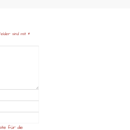
elder sind mit
*
ite für die