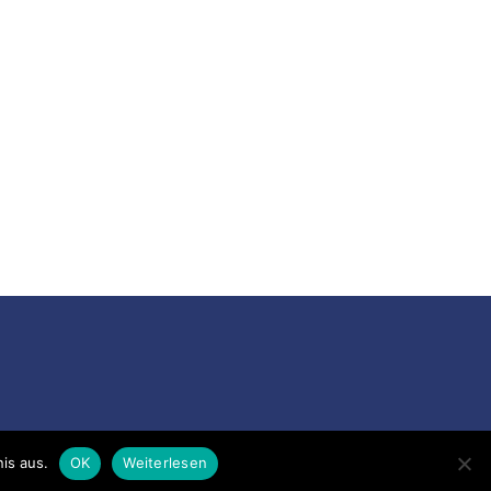
is aus.
OK
Weiterlesen