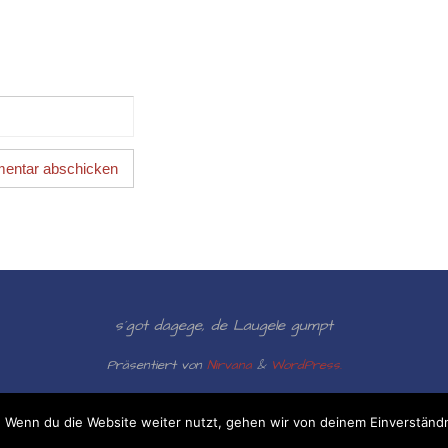
s´got dagege, de Laugele gumpt
Präsentiert von
Nirvana
&
WordPress.
 Wenn du die Website weiter nutzt, gehen wir von deinem Einverständn