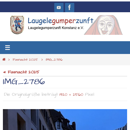
Zum
Inhalt
springen
Start
Fasnacht 2025
IMG_2786
« Fasnacht 2025
IMG_2786
Die Originalgröße beträgt
Pixel
1920 × 2560