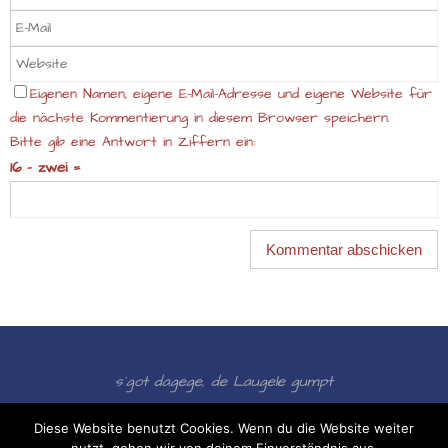
Eigenen Namen, eigene E-Mail-Adresse und eigene Website für
die nächste Kommentierung in diesem Browser speichern.
Bitte gib eine Antwort in Ziffern ein:
16 − zwei =
s´got dagege, de Laugele gumpt
Präsentiert von
Nirvana
&
WordPress.
Diese Website benutzt Cookies. Wenn du die Website weiter