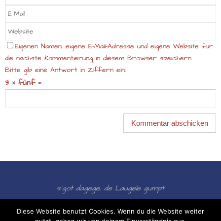
Eigenen Namen, eigene E-Mail-Adresse und eigene Website für
die nächste Kommentierung in diesem Browser speichern.
Bitte gib eine Antwort in Ziffern ein:
3 × fünf =
s´got dagege, de Laugele gumpt
Präsentiert von
Nirvana
&
WordPress.
Diese Website benutzt Cookies. Wenn du die Website weiter