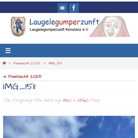
Zum
Inhalt
springen
Start
Fasnacht 2025
IMG_1511
« Fasnacht 2025
IMG_1511
Die Originalgröße beträgt
Pixel
1920 × 2560