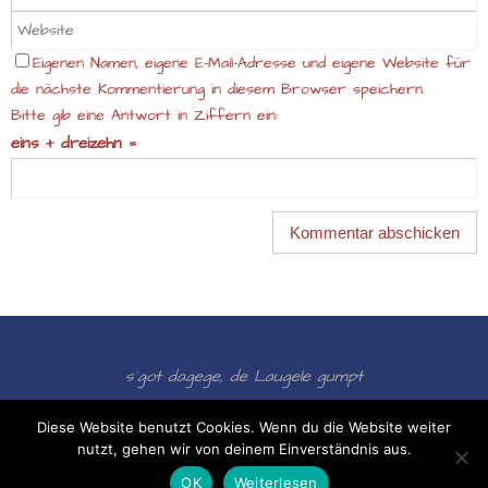
Eigenen Namen, eigene E-Mail-Adresse und eigene Website für
die nächste Kommentierung in diesem Browser speichern.
Bitte gib eine Antwort in Ziffern ein:
eins + dreizehn =
s´got dagege, de Laugele gumpt
Präsentiert von
Nirvana
&
WordPress.
Diese Website benutzt Cookies. Wenn du die Website weiter
nutzt, gehen wir von deinem Einverständnis aus.
OK
Weiterlesen