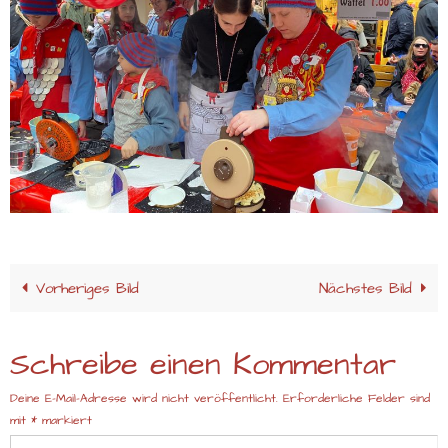
Vorheriges Bild
Nächstes Bild
Schreibe einen Kommentar
Deine E-Mail-Adresse wird nicht veröffentlicht.
Erforderliche Felder sind
mit
*
markiert