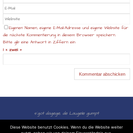
Eigenen Namen, eigene E-Mail-Adresse und eigene Website für
die nächste Kommentierung in diesem Browser speichern.
Bitte gib eine Antwort in Ziffern ein:
1 × zwei =
s´got dagege, de Laugele gumpt
Präsentiert von
Nirvana
&
WordPress.
Diese Website benutzt Cookies. Wenn du die Website weiter