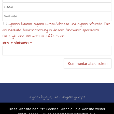
Eigenen Namen, eigene E-Mail-Adresse und eigene Website für
die nächste Kommentierung in diesem Browser speichern.
Bitte gib eine Antwort in Ziffern ein:
eins + siebzehn =
s´got dagege, de Laugele gumpt
Präsentiert von
Nirvana
&
WordPress.
Diese Website benutzt Cookies. Wenn du die Website weiter