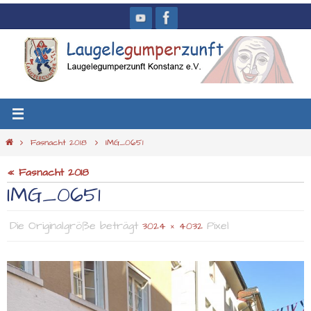
Zum
Inhalt
springen
Start
Fasnacht 2018
IMG_0651
« Fasnacht 2018
IMG_0651
Die Originalgröße beträgt
Pixel
3024 × 4032