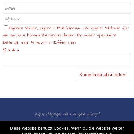
Eigenen Namen, eigene E-Mail-Adresse und eigene Website für
die nächste Kommentierung in diesem Browser speichern.
Bitte gib eine Antwort in Ziffern ein:
5 × 4 =
s´got dagege, de Laugele gumpt
Präsentiert von
Nirvana
&
WordPress.
Diese Website benutzt Cookies. Wenn du die Website weiter