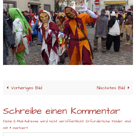
Vorheriges Bild
Nächstes Bild
Schreibe einen Kommentar
Deine E-Mail-Adresse wird nicht veröffentlicht.
Erforderliche Felder sind
mit
*
markiert