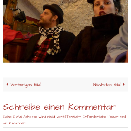
Vorheriges Bild
Nächstes Bild
Schreibe einen Kommentar
Deine E-Mail-Adresse wird nicht veröffentlicht.
Erforderliche Felder sind
mit
*
markiert