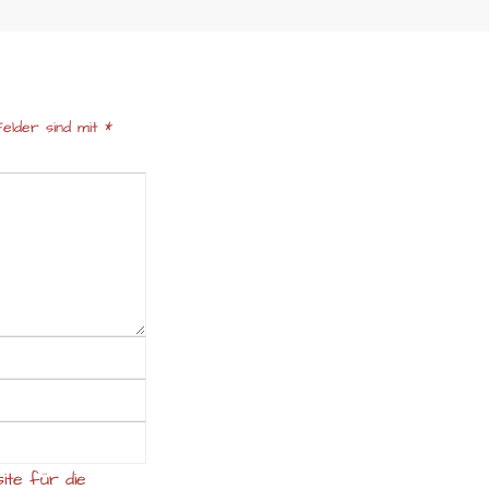
elder sind mit
*
ite für die