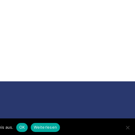
is aus.
OK
Weiterlesen