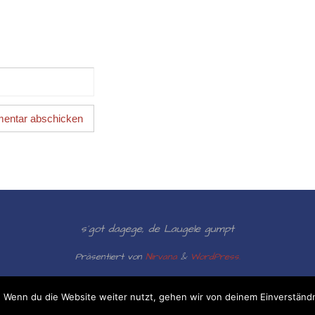
s´got dagege, de Laugele gumpt
Präsentiert von
Nirvana
&
WordPress.
 Wenn du die Website weiter nutzt, gehen wir von deinem Einverständn