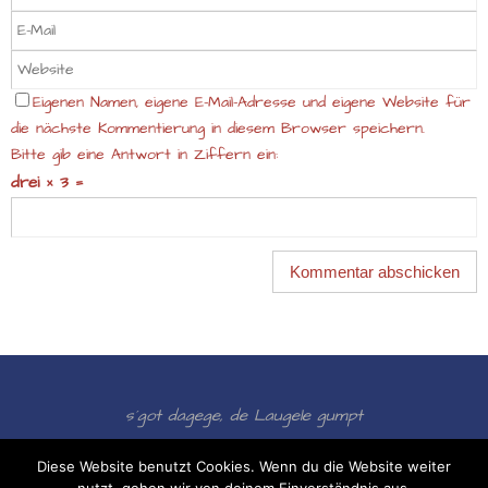
Eigenen Namen, eigene E-Mail-Adresse und eigene Website für
die nächste Kommentierung in diesem Browser speichern.
Bitte gib eine Antwort in Ziffern ein:
drei × 3 =
s´got dagege, de Laugele gumpt
Präsentiert von
Nirvana
&
WordPress.
Diese Website benutzt Cookies. Wenn du die Website weiter