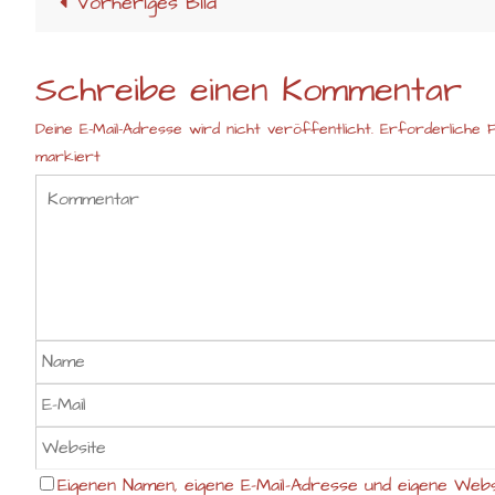
Vorheriges Bild
Schreibe einen Kommentar
Deine E-Mail-Adresse wird nicht veröffentlicht.
Erforderliche F
markiert
Eigenen Namen, eigene E-Mail-Adresse und eigene Webs