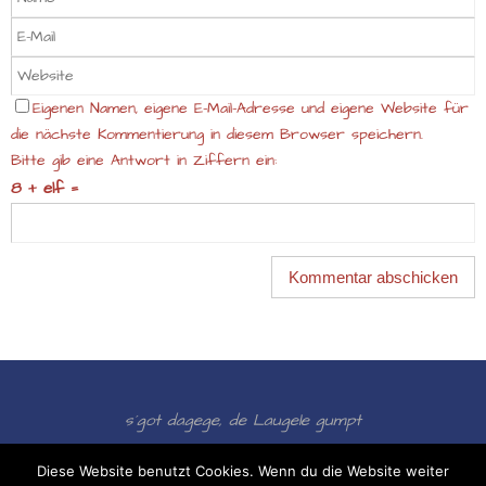
Eigenen Namen, eigene E-Mail-Adresse und eigene Website für
die nächste Kommentierung in diesem Browser speichern.
Bitte gib eine Antwort in Ziffern ein:
8 + elf =
s´got dagege, de Laugele gumpt
Präsentiert von
Nirvana
&
WordPress.
Diese Website benutzt Cookies. Wenn du die Website weiter